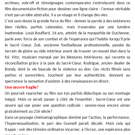
archives, voix-off et témoignages contemporains s’entrelacent dans ce
film documentaire-fiction pour dessiner une ligne claire : l’amour véritable
n’est pas un idée abstraite, il a un visage et il change des vies.
C’est sans doute la grande force du film : donner la parole à des existences
bien réelles, parfois cabossées, mais traversées par une lumière
inattendue. Louis Bouffard, 24 ans, atteint de la myopathie de Duchenne,
parle avec force de son combat et de l’espérance qui l’habite lorsqu’il prie
le Sacré Coeur. Zoé, ancienne footballeuse professionnelle, passée du
terrain de gloire au vide intérieur avant de trouver un nouvel élan dans la
foi. Vinz, musicien marqué par les blessures intérieures, qui raconte sa
réconciliation grâce à la paix du Sacré-Cœur. Rodrigue, ancien dealer de
Bondy, dont la vie bascule de la violence au don.
Ces récits filmés sans
pathos ni surenchère, touchent par leur authenticité, donnant au
spectateur la sensation d’assister à des renaissances en direct.
Une œuvre fragile?
On pourrait reprocher au film son ton parfois didactique ou son montage
inégal. Mais ce serait passer à côté de l’essentiel : Sacré-Cœur est une
œuvre qui ose poser une question radicale : savons-nous encore aimer
gratuitement au 21è siècle?
Dans un paysage cinématographique dominé par l’action, la performance,
l’hypersexualisation, le pari des Gunnell paraît décalé. Mais cela qui
frappe : voir des témoins ordinaires incarner, à l’écran, une espérance plus