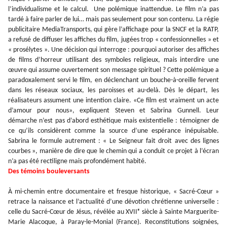
l’individualisme et le calcul. Une polémique inattendue. Le film n’a pas
tardé à faire parler de lui… mais pas seulement pour son contenu. La régie
publicitaire MediaTransports, qui gère l’affichage pour la SNCF et la RATP,
a refusé de diffuser les affiches du film, jugées trop « confessionnelles » et
« prosélytes ». Une décision qui interroge : pourquoi autoriser des affiches
de films d’horreur utilisant des symboles religieux, mais interdire une
œuvre qui assume ouvertement son message spirituel ? Cette polémique a
paradoxalement servi le film, en déclenchant un bouche-à-oreille fervent
dans les réseaux sociaux, les paroisses et au-delà. Dès le départ, les
réalisateurs assument une intention claire. «Ce film est vraiment un acte
d’amour pour nous», expliquent Steven et Sabrina Gunnell. Leur
démarche n’est pas d’abord esthétique mais existentielle : témoigner de
ce qu’ils considèrent comme la source d’une espérance inépuisable.
Sabrina le formule autrement : « Le Seigneur fait droit avec des lignes
courbes », manière de dire que le chemin qui a conduit ce projet à l’écran
n’a pas été rectiligne mais profondément habité.
Des témoins bouleversants
À mi-chemin entre documentaire et fresque historique, « Sacré-Cœur »
retrace la naissance et l’actualité d’une dévotion chrétienne universelle :
celle du Sacré-Cœur de Jésus, révélée au XVIIᵉ siècle à Sainte Marguerite-
Marie Alacoque, à Paray-le-Monial (France). Reconstitutions soignées,