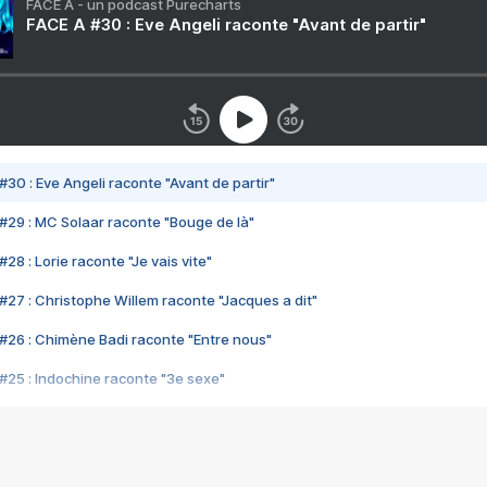
FACE A - un podcast Purecharts
FACE A #30 : Eve Angeli raconte "Avant de partir"
#30 : Eve Angeli raconte "Avant de partir"
#29 : MC Solaar raconte "Bouge de là"
28 : Lorie raconte "Je vais vite"
#27 : Christophe Willem raconte "Jacques a dit"
#26 : Chimène Badi raconte "Entre nous"
#25 : Indochine raconte "3e sexe"
#24 : Zaho raconte "C'est chelou"
#23 : Patrick Bruel raconte "Au café des délices"