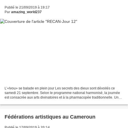
Publié le 21/09/2019 à 19:17
Par
amazing_world237
L’«Ivou» se balade en plein jour Les secrets des dieux sont dévoilés ce
samedi 21 septembre. Selon le programme national harmonisé, la journée
est consacrée aux arts divinatoires et à la pharmacopée traditionnelle. Un
pan assez redouté par beaucoup, car...
Fédérations artistiques au Cameroun
Publié le 17/09/2019 à 20:14