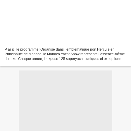
P ar ici le programme! Organisé dans l’emblématique port Hercule en
Principauté de Monaco, le Monaco Yacht Show représente l’essence-même
du luxe. Chaque année, il expose 125 superyachts uniques et exceptionnels
construits par les plus grands chantiers...