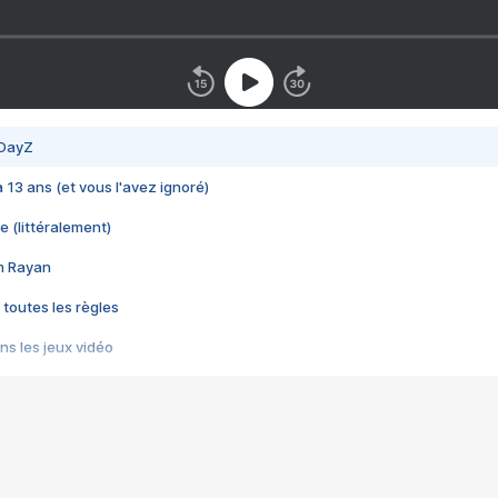
 DayZ
 a 13 ans (et vous l'avez ignoré)
e (littéralement)
im Rayan
 toutes les règles
s les jeux vidéo
us choquant de Rockstar ? - Le scandale BULLY
e plus moche de Steam
du RÊVE tourne au CAUCHEMAR