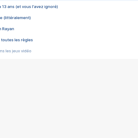
 a 13 ans (et vous l'avez ignoré)
e (littéralement)
im Rayan
 toutes les règles
s les jeux vidéo
us choquant de Rockstar ? - Le scandale BULLY
e plus moche de Steam
du RÊVE tourne au CAUCHEMAR
pendant 8 heures
it… à tort
umiliés par un jeu vidéo
ire - Final Fantasy 8