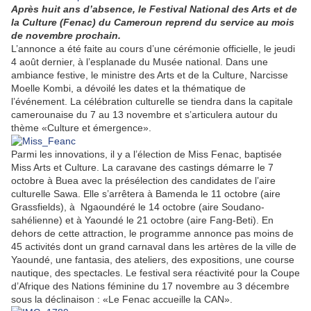
Après huit ans d’absence, le Festival National des Arts et de
la Culture (Fenac) du Cameroun reprend du service au mois
de novembre prochain.
L’annonce a été faite au cours d’une cérémonie officielle, le jeudi
4 août dernier, à l’esplanade du Musée national. Dans une
ambiance festive, le ministre des Arts et de la Culture, Narcisse
Moelle Kombi, a dévoilé les dates et la thématique de
l’événement. La célébration culturelle se tiendra dans la capitale
camerounaise du 7 au 13 novembre et s’articulera autour du
thème «Culture et émergence».
Parmi les innovations, il y a l’élection de Miss Fenac, baptisée
Miss Arts et Culture. La caravane des castings démarre le 7
octobre à Buea avec la présélection des candidates de l’aire
culturelle Sawa. Elle s’arrêtera à Bamenda le 11 octobre (aire
Grassfields), à Ngaoundéré le 14 octobre (aire Soudano-
sahélienne) et à Yaoundé le 21 octobre (aire Fang-Beti). En
dehors de cette attraction, le programme annonce pas moins de
45 activités dont un grand carnaval dans les artères de la ville de
Yaoundé, une fantasia, des ateliers, des expositions, une course
nautique, des spectacles. Le festival sera réactivité pour la Coupe
d’Afrique des Nations féminine du 17 novembre au 3 décembre
sous la déclinaison : «Le Fenac accueille la CAN».