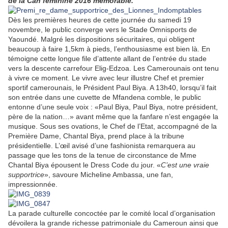
de la Can féminine 2016 mémorable.
Dès les premières heures de cette journée du samedi 19
novembre, le public converge vers le Stade Omnisports de
Yaoundé. Malgré les dispositions sécuritaires, qui obligent
beaucoup à faire 1,5km à pieds, l’enthousiasme est bien là. En
témoigne cette longue file d’attente allant de l’entrée du stade
vers la descente carrefour Elig-Edzoa. Les Camerounais ont tenu
à vivre ce moment. Le vivre avec leur illustre Chef et premier
sportif camerounais, le Président Paul Biya. A 13h40, lorsqu’il fait
son entrée dans une cuvette de Mfandena comble, le public
entonne d’une seule voix : «Paul Biya, Paul Biya, notre président,
père de la nation…» avant même que la fanfare n’est engagée la
musique. Sous ses ovations, le Chef de l’Etat, accompagné de la
Première Dame, Chantal Biya, prend place à la tribune
présidentielle. L’œil avisé d’une fashionista remarquera au
passage que les tons de la tenue de circonstance de Mme
Chantal Biya épousent le Dress Code du jour. «
C’est une vraie
supportrice
», savoure Micheline Ambassa, une fan,
impressionnée.
La parade culturelle concoctée par le comité local d’organisation
dévoilera la grande richesse patrimoniale du Cameroun ainsi que