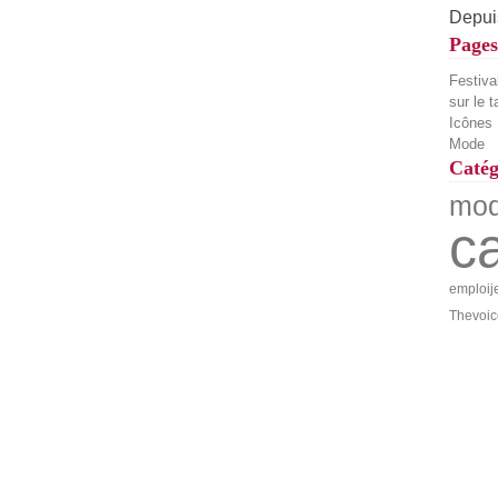
Depuis
Pages
Festiva
sur le 
Icônes
Mode
Catég
mo
c
emploij
Thevoic