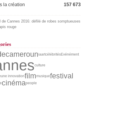
 la création
157 673
l de Cannes 2016: défilé de robes somptueuses
tapis rouge
ories
de
cameroun
ia
art
célébrités
Evénément
annes
culture
film
festival
eune innovation
musique
cinéma
e
people