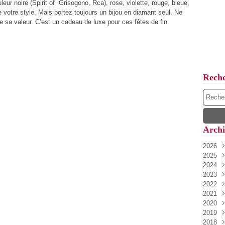
ur noire (Spirit of Grisogono, Rca), rose, violette, rouge, bleue,
e votre style. Mais portez toujours un bijou en diamant seul. Ne
 sa valeur. C’est un cadeau de luxe pour ces fêtes de fin
Rech
Archi
2026
2025
Juin
2024
Mai
Oct
2023
Févr
Juil
Déc
2022
Janv
Juin
Aoû
Oct
2021
Mai
Févr
Sep
Déc
2020
Mar
Janv
Juin
Nov
Déc
2019
Févr
Mai
Mar
Nov
Déc
2018
Janv
Avri
Févr
Oct
Nov
Déc