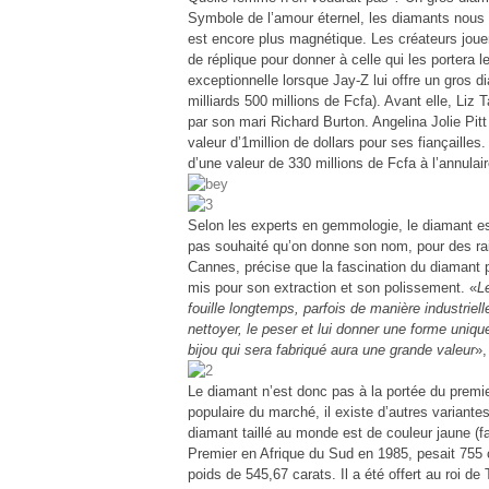
Symbole de l’amour éternel, les diamants nous re
est encore plus magnétique. Les créateurs joue
de réplique pour donner à celle qui les portera 
exceptionnelle lorsque Jay-Z lui offre un gros d
milliards 500 millions de Fcfa). Avant elle, Liz T
par son mari Richard Burton. Angelina Jolie Pit
valeur d’1million de dollars pour ses fiançaill
d’une valeur de 330 millions de Fcfa à l’annulai
Selon les experts en gemmologie, le diamant est l
pas souhaité qu’on donne son nom, pour des rais
Cannes, précise que la fascination du diamant 
mis pour son extraction et son polissement. «
L
fouille longtemps, parfois de manière industriell
nettoyer, le peser et lui donner une forme unique
bijou qui sera fabriqué aura une grande valeur
»,
Le diamant n’est donc pas à la portée du premier
populaire du marché, il existe d’autres variante
diamant taillé au monde est de couleur jaune (f
Premier en Afrique du Sud en 1985, pesait 755 car
poids de 545,67 carats. Il a été offert au roi 