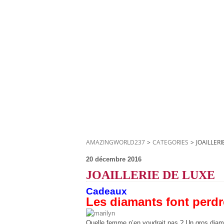
AMAZINGWORLD237
>
CATEGORIES
>
JOAILLERI
20 décembre 2016
JOAILLERIE DE LUXE
Cadeaux
Les diamants font perdre
Quelle femme n’en voudrait pas ? Un gros diaman