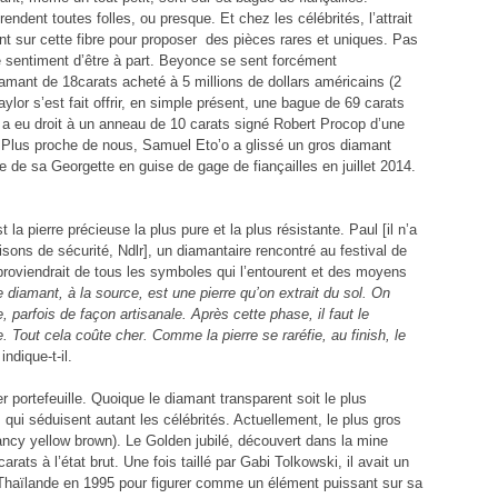
ndent toutes folles, ou presque. Et chez les célébrités, l’attrait
nt sur cette fibre pour proposer des pièces rares et uniques. Pas
le sentiment d’être à part. Beyonce se sent forcément
iamant de 18carats acheté à 5 millions de dollars américains (2
aylor s’est fait offrir, en simple présent, une bague de 69 carats
t a eu droit à un anneau de 10 carats signé Robert Procop d’une
es. Plus proche de nous, Samuel Eto’o a glissé un gros diamant
re de sa Georgette en guise de gage de fiançailles en juillet 2014.
a pierre précieuse la plus pure et la plus résistante. Paul [il n’a
ons de sécurité, Ndlr], un diamantaire rencontré au festival de
proviendrait de tous les symboles qui l’entourent et des moyens
e diamant, à la source, est une pierre qu’on extrait du sol. On
e, parfois de façon artisanale. Après cette phase, il faut le
. Tout cela coûte cher. Comme la pierre se raréfie, au finish, le
 indique-t-il.
 portefeuille. Quoique le diamant transparent soit le plus
s qui séduisent autant les célébrités. Actuellement, le plus gros
ancy yellow brown). Le Golden jubilé, découvert dans la mine
ats à l’état brut. Une fois taillé par Gabi Tolkowski, il avait un
de Thaïlande en 1995 pour figurer comme un élément puissant sur sa