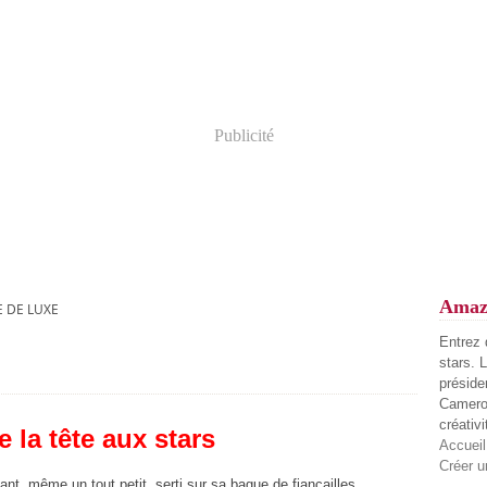
Publicité
Amaz
E DE LUXE
Entrez 
stars. 
préside
Camerou
créativi
 la tête aux stars
Accueil
Créer u
t, même un tout petit, serti sur sa bague de fiançailles.