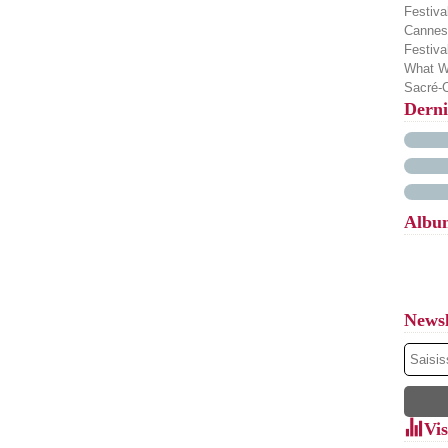
Festiva
Cannes 
Festiv
What Wa
Sacré-C
Derni
Albu
Newsl
Vis