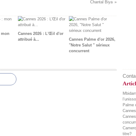
Chantal Biya
: mon
Cannes 2026 : L'Œil d'or
attribué à...
Cannes Palme d'or 2026,
"Notre Salut " sérieux
concurrent
Contac
Artic
Mbidamb
l’uniss
Palme d
Cannes 
Cannes 
concurr
Camerou
titre?