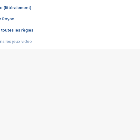
e (littéralement)
im Rayan
 toutes les règles
s les jeux vidéo
us choquant de Rockstar ? - Le scandale BULLY
e plus moche de Steam
du RÊVE tourne au CAUCHEMAR
pendant 8 heures
it… à tort
umiliés par un jeu vidéo
ire - Final Fantasy 8
ti un empire - Age of Empires