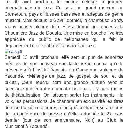
Le 30 avril prochain, le monde célèbre la journée
internationale du jazz. Ce sera un grand moment au
Cameroun, pays d'illustres bassistes et adeptes de genre
musical. Mais depuis le 6 avril dernier, la chanteuse Sanzy
Viany nous y plonge déjà. Elle a donné un concert à la
Chaumière Jazz de Douala. Une mise en bouche live très
appréciée du public de mélomanes qui a fait le
déplacement de ce cabaret consacré au jazz.
Samedi 13 avril prochain, elle sert un plat de sonorités
inédites de son nouveau spectacle «SunTouch», qu’elle
présentera à l’Institut francais du Cameroun antenne de
Yaoundé. «Mélange de jazz, de gospel, de soul et de
bikutsi, «Sun Touch» sera une grande rupture avec le
spectacle précèdant en format music-hall. Il y aura moins
de théâtralisation. On laissera parler les instruments : la
voix, les percussions. Je chanterai en exclusivité les titres
de mon troisième album», a indiqué la chanteuse au cours
de la conférence de presse qu’elle a donnée le 27 mars
dernier [jour de son anniversaire, Ndlr] au Club le
Municipal à Yaoundé.