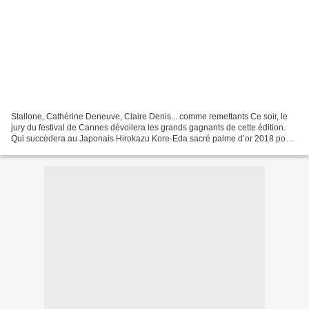
Stallone, Cathérine Deneuve, Claire Denis... comme remettants Ce soir, le
jury du festival de Cannes dévoilera les grands gagnants de cette édition.
Qui succèdera au Japonais Hirokazu Kore-Eda sacré palme d’or 2018 pour
son film «Une affaire de famille»...