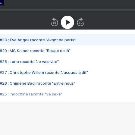
#30 : Eve Angeli raconte "Avant de partir"
#29 : MC Solaar raconte "Bouge de là"
28 : Lorie raconte "Je vais vite"
#27 : Christophe Willem raconte "Jacques a dit"
#26 : Chimène Badi raconte "Entre nous"
#25 : Indochine raconte "3e sexe"
#24 : Zaho raconte "C'est chelou"
#23 : Patrick Bruel raconte "Au café des délices"
#22 : Kyo raconte "Le chemin"