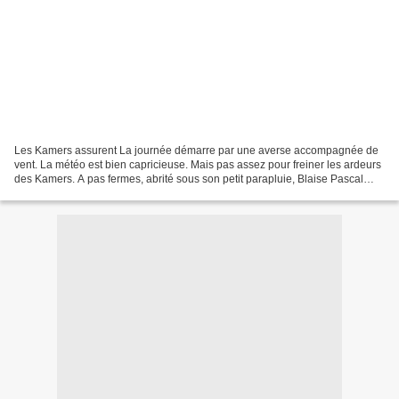
Les Kamers assurent La journée démarre par une averse accompagnée de
vent. La météo est bien capricieuse. Mais pas assez pour freiner les ardeurs
des Kamers. A pas fermes, abrité sous son petit parapluie, Blaise Pascal
Tanguy se fraie un chemin au milieu...