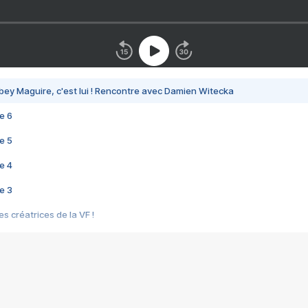
bey Maguire, c'est lui ! Rencontre avec Damien Witecka
e 6
e 5
e 4
e 3
s créatrices de la VF !
e 2
e 1
e Mektoub My Love arrive enfin ! Rencontre avec Shaïn Boumedine et Sal